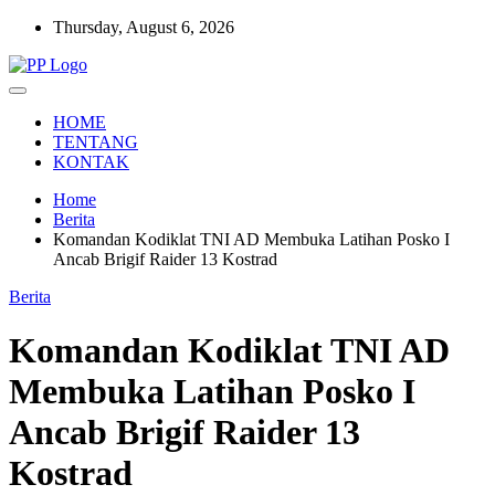
Skip
Thursday, August 6, 2026
to
content
Setia Mengawal Nusantara
Pengawal Persada
HOME
TENTANG
KONTAK
Home
Berita
Komandan Kodiklat TNI AD Membuka Latihan Posko I
Ancab Brigif Raider 13 Kostrad
Berita
Komandan Kodiklat TNI AD
Membuka Latihan Posko I
Ancab Brigif Raider 13
Kostrad