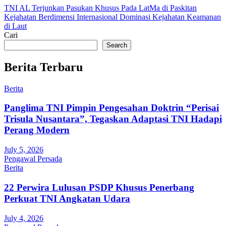
Post
TNI AL Terjunkan Pasukan Khusus Pada LatMa di Paskitan
Kejahatan Berdimensi Internasional Dominasi Kejahatan Keamanan
navigation
di Laut
Cari
Search
Berita Terbaru
Berita
Panglima TNI Pimpin Pengesahan Doktrin “Perisai
Trisula Nusantara”, Tegaskan Adaptasi TNI Hadapi
Perang Modern
July 5, 2026
Pengawal Persada
Berita
22 Perwira Lulusan PSDP Khusus Penerbang
Perkuat TNI Angkatan Udara
July 4, 2026