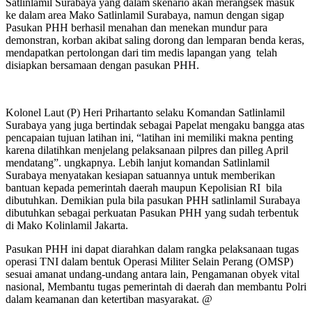
Satlinlamil Surabaya yang dalam skenario akan merangsek masuk
ke dalam area Mako Satlinlamil Surabaya, namun dengan sigap
Pasukan PHH berhasil menahan dan menekan mundur para
demonstran, korban akibat saling dorong dan lemparan benda keras,
mendapatkan pertolongan dari tim medis lapangan yang telah
disiapkan bersamaan dengan pasukan PHH.
Kolonel Laut (P) Heri Prihartanto selaku Komandan Satlinlamil
Surabaya yang juga bertindak sebagai Papelat mengaku bangga atas
pencapaian tujuan latihan ini, “latihan ini memiliki makna penting
karena dilatihkan menjelang pelaksanaan pilpres dan pilleg April
mendatang”. ungkapnya. Lebih lanjut komandan Satlinlamil
Surabaya menyatakan kesiapan satuannya untuk memberikan
bantuan kepada pemerintah daerah maupun Kepolisian RI bila
dibutuhkan. Demikian pula bila pasukan PHH satlinlamil Surabaya
dibutuhkan sebagai perkuatan Pasukan PHH yang sudah terbentuk
di Mako Kolinlamil Jakarta.
Pasukan PHH ini dapat diarahkan dalam rangka pelaksanaan tugas
operasi TNI dalam bentuk Operasi Militer Selain Perang (OMSP)
sesuai amanat undang-undang antara lain, Pengamanan obyek vital
nasional, Membantu tugas pemerintah di daerah dan membantu Polri
dalam keamanan dan ketertiban masyarakat. @