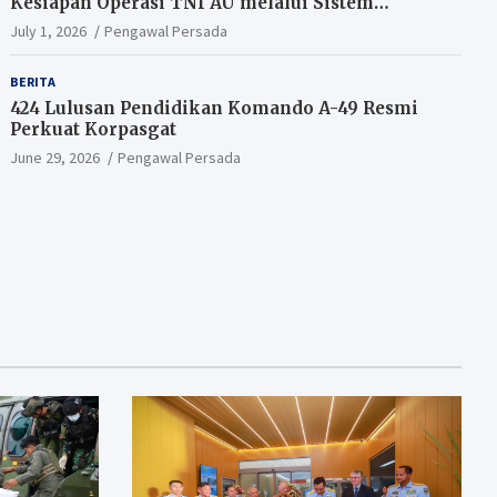
Kesiapan Operasi TNI AU melalui Sistem
Kesehatan Andal
July 1, 2026
Pengawal Persada
BERITA
424 Lulusan Pendidikan Komando A-49 Resmi
Perkuat Korpasgat
June 29, 2026
Pengawal Persada