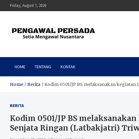
Skip
Friday, August 7, 2026
to
content
Pengawal Persada
Setia Mengawal Nusantara
HOME
TENTANG
KONTAK
Home
Berita
Kodim 0501/JP BS melaksanakan kegiatan L
BERITA
Kodim 0501/JP BS melaksanakan
Senjata Ringan (Latbakjatri) Tri