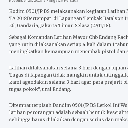
November 28, 2018
Pengawal Persada
Kodim 0501/JP BS melaksanakan kegiatan Latihan M
TA 2018Bertempat di Lapangan Tembak Batalyon In
26, Gandaria, Jakarta Timur. Selasa (27/11/18).
Sebagai Komandan Latihan Mayor Chb Endang Rach
yang rutin dilaksanakan setiap 4 kali dalam 1 tahu
meningkatkan kemampuan menembak pistol dan sen
Latihan dilaksanakan selama 3 hari dengan tujuan a
Tugas di lapangan tidak mungkin untuk ditinggalk
kami agendakan selama 3 hari agar para prajurit b
tugas pokok”, urai Endang.
Ditempat terpisah Dandim 0501/JP BS Letkol Inf 
latihan perorangan adalah sebuah bentuk kesejahte
sehingga harus dilakukan dengan serius dan maks