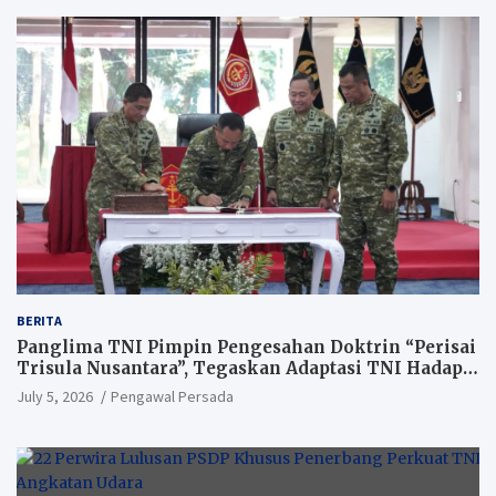
BERITA
Panglima TNI Pimpin Pengesahan Doktrin “Perisai
Trisula Nusantara”, Tegaskan Adaptasi TNI Hadapi
Perang Modern
July 5, 2026
Pengawal Persada