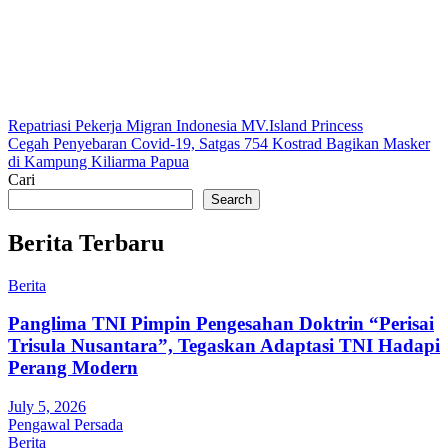
Post
Repatriasi Pekerja Migran Indonesia MV.Island Princess
Cegah Penyebaran Covid-19, Satgas 754 Kostrad Bagikan Masker
navigation
di Kampung Kiliarma Papua
Cari
Search
Berita Terbaru
Berita
Panglima TNI Pimpin Pengesahan Doktrin “Perisai
Trisula Nusantara”, Tegaskan Adaptasi TNI Hadapi
Perang Modern
July 5, 2026
Pengawal Persada
Berita