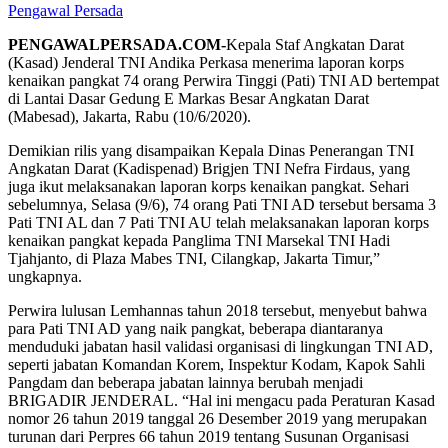
Pengawal Persada
PENGAWALPERSADA.COM-
Kepala Staf Angkatan Darat
(Kasad) Jenderal TNI Andika Perkasa menerima laporan korps
kenaikan pangkat 74 orang Perwira Tinggi (Pati) TNI AD bertempat
di Lantai Dasar Gedung E Markas Besar Angkatan Darat
(Mabesad), Jakarta, Rabu (10/6/2020).
Demikian rilis yang disampaikan Kepala Dinas Penerangan TNI
Angkatan Darat (Kadispenad) Brigjen TNI Nefra Firdaus, yang
juga ikut melaksanakan laporan korps kenaikan pangkat. Sehari
sebelumnya, Selasa (9/6), 74 orang Pati TNI AD tersebut bersama 3
Pati TNI AL dan 7 Pati TNI AU telah melaksanakan laporan korps
kenaikan pangkat kepada Panglima TNI Marsekal TNI Hadi
Tjahjanto, di Plaza Mabes TNI, Cilangkap, Jakarta Timur,”
ungkapnya.
Perwira lulusan Lemhannas tahun 2018 tersebut, menyebut bahwa
para Pati TNI AD yang naik pangkat, beberapa diantaranya
menduduki jabatan hasil validasi organisasi di lingkungan TNI AD,
seperti jabatan Komandan Korem, Inspektur Kodam, Kapok Sahli
Pangdam dan beberapa jabatan lainnya berubah menjadi
BRIGADIR JENDERAL. “Hal ini mengacu pada Peraturan Kasad
nomor 26 tahun 2019 tanggal 26 Desember 2019 yang merupakan
turunan dari Perpres 66 tahun 2019 tentang Susunan Organisasi