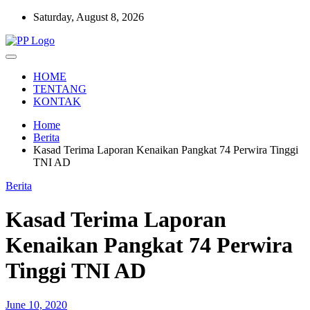
Skip
Saturday, August 8, 2026
to
content
Setia Mengawal Nusantara
Pengawal Persada
HOME
TENTANG
KONTAK
Home
Berita
Kasad Terima Laporan Kenaikan Pangkat 74 Perwira Tinggi
TNI AD
Berita
Kasad Terima Laporan
Kenaikan Pangkat 74 Perwira
Tinggi TNI AD
June 10, 2020