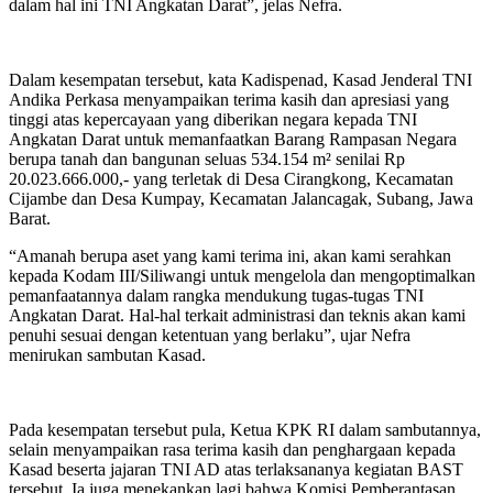
dalam hal ini TNI Angkatan Darat”, jelas Nefra.
Dalam kesempatan tersebut, kata Kadispenad, Kasad Jenderal TNI
Andika Perkasa menyampaikan terima kasih dan apresiasi yang
tinggi atas kepercayaan yang diberikan negara kepada TNI
Angkatan Darat untuk memanfaatkan Barang Rampasan Negara
berupa tanah dan bangunan seluas 534.154 m² senilai Rp
20.023.666.000,- yang terletak di Desa Cirangkong, Kecamatan
Cijambe dan Desa Kumpay, Kecamatan Jalancagak, Subang, Jawa
Barat.
“Amanah berupa aset yang kami terima ini, akan kami serahkan
kepada Kodam III/Siliwangi untuk mengelola dan mengoptimalkan
pemanfaatannya dalam rangka mendukung tugas-tugas TNI
Angkatan Darat. Hal-hal terkait administrasi dan teknis akan kami
penuhi sesuai dengan ketentuan yang berlaku”, ujar Nefra
menirukan sambutan Kasad.
Pada kesempatan tersebut pula, Ketua KPK RI dalam sambutannya,
selain menyampaikan rasa terima kasih dan penghargaan kepada
Kasad beserta jajaran TNI AD atas terlaksananya kegiatan BAST
tersebut, Ia juga menekankan lagi bahwa Komisi Pemberantasan