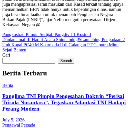
juga mengapresiasi saran masukan dari Kasad terkait tentang upaya
memanfaatkan BRN tidak hanya untuk kepentingan dinas, namun
juga bisa dimanfaatkan untuk menambah Penghasilan Negara
Bukan Pajak (PNBP)”, ujar Nefra mengutip pernyataan Dirjen
Kekayaan Negara.@
Post
Pangkostrad Pimpin Sertijab Pangdivif 1 Kostrad
Danlantamal III Hadiri Acara Shipnaming&Launching Pengadaan 2
navigation
Unit Kapal PC40 M Koarmada II di Galangan PT.Caputra Mitra
Sejati Banten
Cari
Search
Berita Terbaru
Berita
Panglima TNI Pimpin Pengesahan Doktrin “Perisai
Trisula Nusantara”, Tegaskan Adaptasi TNI Hadapi
Perang Modern
July 5, 2026
Pengawal Persada