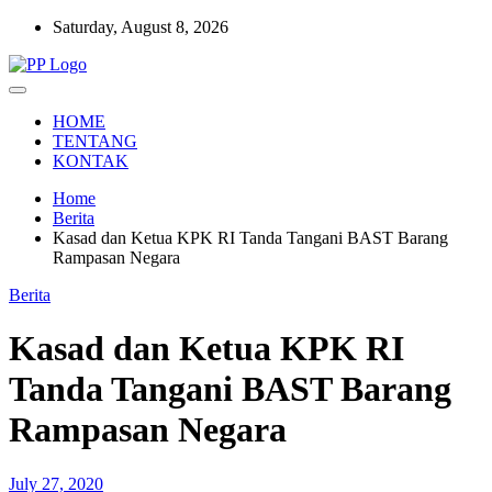
Skip
Saturday, August 8, 2026
to
content
Setia Mengawal Nusantara
Pengawal Persada
HOME
TENTANG
KONTAK
Home
Berita
Kasad dan Ketua KPK RI Tanda Tangani BAST Barang
Rampasan Negara
Berita
Kasad dan Ketua KPK RI
Tanda Tangani BAST Barang
Rampasan Negara
July 27, 2020