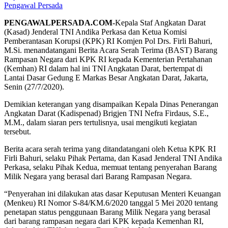
Pengawal Persada
PENGAWALPERSADA.COM-
Kepala Staf Angkatan Darat
(Kasad) Jenderal TNI Andika Perkasa dan Ketua Komisi
Pemberantasan Korupsi (KPK) RI Komjen Pol Drs. Firli Bahuri,
M.Si. menandatangani Berita Acara Serah Terima (BAST) Barang
Rampasan Negara dari KPK RI kepada Kementerian Pertahanan
(Kemhan) RI dalam hal ini TNI Angkatan Darat, bertempat di
Lantai Dasar Gedung E Markas Besar Angkatan Darat, Jakarta,
Senin (27/7/2020).
Demikian keterangan yang disampaikan Kepala Dinas Penerangan
Angkatan Darat (Kadispenad) Brigjen TNI Nefra Firdaus, S.E.,
M.M., dalam siaran pers tertulisnya, usai mengikuti kegiatan
tersebut.
Berita acara serah terima yang ditandatangani oleh Ketua KPK RI
Firli Bahuri, selaku Pihak Pertama, dan Kasad Jenderal TNI Andika
Perkasa, selaku Pihak Kedua, memuat tentang penyerahan Barang
Milik Negara yang berasal dari Barang Rampasan Negara.
“Penyerahan ini dilakukan atas dasar Keputusan Menteri Keuangan
(Menkeu) RI Nomor S-84/KM.6/2020 tanggal 5 Mei 2020 tentang
penetapan status penggunaan Barang Milik Negara yang berasal
dari barang rampasan negara dari KPK kepada Kemenhan RI,