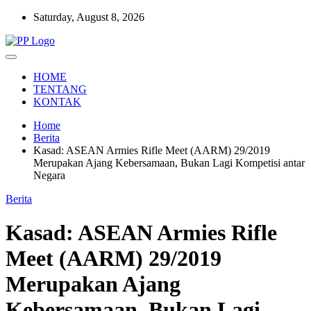
Skip
Saturday, August 8, 2026
to
content
Setia Mengawal Nusantara
Pengawal Persada
HOME
TENTANG
KONTAK
Home
Berita
Kasad: ASEAN Armies Rifle Meet (AARM) 29/2019
Merupakan Ajang Kebersamaan, Bukan Lagi Kompetisi antar
Negara
Berita
Kasad: ASEAN Armies Rifle
Meet (AARM) 29/2019
Merupakan Ajang
Kebersamaan, Bukan Lagi