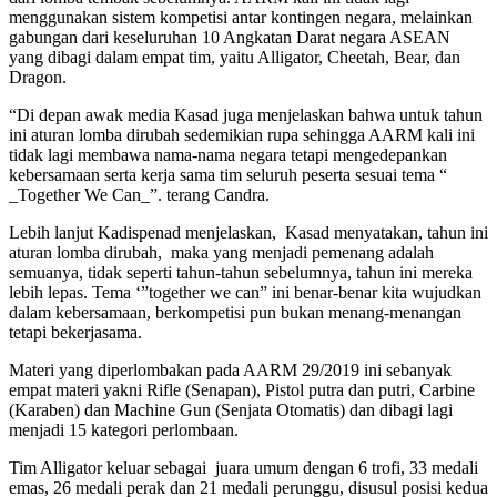
menggunakan sistem kompetisi antar kontingen negara, melainkan
gabungan dari keseluruhan 10 Angkatan Darat negara ASEAN
yang dibagi dalam empat tim, yaitu Alligator, Cheetah, Bear, dan
Dragon.
“Di depan awak media Kasad juga menjelaskan bahwa untuk tahun
ini aturan lomba dirubah sedemikian rupa sehingga AARM kali ini
tidak lagi membawa nama-nama negara tetapi mengedepankan
kebersamaan serta kerja sama tim seluruh peserta sesuai tema “
_Together We Can_”. terang Candra.
Lebih lanjut Kadispenad menjelaskan, Kasad menyatakan, tahun ini
aturan lomba dirubah, maka yang menjadi pemenang adalah
semuanya, tidak seperti tahun-tahun sebelumnya, tahun ini mereka
lebih lepas. Tema ‘”together we can” ini benar-benar kita wujudkan
dalam kebersamaan, berkompetisi pun bukan menang-menangan
tetapi bekerjasama.
Materi yang diperlombakan pada AARM 29/2019 ini sebanyak
empat materi yakni Rifle (Senapan), Pistol putra dan putri, Carbine
(Karaben) dan Machine Gun (Senjata Otomatis) dan dibagi lagi
menjadi 15 kategori perlombaan.
Tim Alligator keluar sebagai juara umum dengan 6 trofi, 33 medali
emas, 26 medali perak dan 21 medali perunggu, disusul posisi kedua