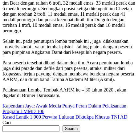
tim Bear dengan raihan 6 trofi, 32 medali emas, 33 medali perak dan
6 medali perunggu. Sedangkan posisi ketiga ditempati tim Cheetah
dengan torehan 2 trofi, 11 medali emas, 11 medali perak dan 41
medali perunggu dan posisi keempat diraih tim Dragoh dengan
torehan 1 trofi, 10 medali emas, 16 medali perak dan 18 medali
perunggu.
Selain itu, pada penutupan lomba tembak ini , juga dilaksanakan
_novelty shoot_ yakni tembak pistol _falling plate_ dengan peserta
para pimpinan Angkatan Darat dari kesepuluh negara peserta.
Para peserta tersebut dibagi dalam dua tim. Acara penutupan lomba
juga diisi parade dan defile dari para peserta, atraksi militer dari
Kopassus, terjun payung dengan membawa bendera negara peserta
AARM, dan drum band Taruna Akademi Militer (Akmil).
Pelaksanaan Lomba Tembak AARM ke – 30 tahun 2020 , akan
digelar di Brunei Darussalam.
Post
Kapendam Jaya: Awak Media Punya Peran Dalam Pelaksanaan
Program TMMD 106
navigation
Kasad Lantik 1.000 Perwira Lulusan Diktukpa Khusus TNI AD
Cari
Search