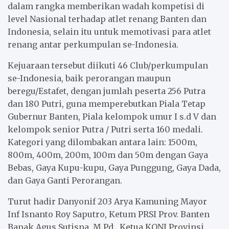
dalam rangka memberikan wadah kompetisi di
level Nasional terhadap atlet renang Banten dan
Indonesia, selain itu untuk memotivasi para atlet
renang antar perkumpulan se-Indonesia.
Kejuaraan tersebut diikuti 46 Club/perkumpulan
se-Indonesia, baik perorangan maupun
beregu/Estafet, dengan jumlah peserta 256 Putra
dan 180 Putri, guna memperebutkan Piala
T
etap
Gubernur Banten, Piala kelompok umur I s.d V dan
kelompok senior Putra / Putri serta 160 medali.
Kategori yang dilombakan antara lain: 1500m,
800m, 400m, 200m, 100m dan 50m dengan Gaya
Bebas, Gaya Kupu-kupu, Gaya Punggung, Gaya Dada,
dan Gaya Ganti Perorangan.
Turut hadir Danyonif 203 Arya Kamuning Mayor
I
nf
Isnanto Roy Saputro, Ketum PRSI Prov. Banten
B
apak
Agus Sutisna, M.Pd., Ketua KONI Provinsi