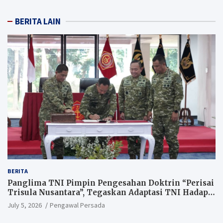
BERITA LAIN
BERITA
Panglima TNI Pimpin Pengesahan Doktrin “Perisai
Trisula Nusantara”, Tegaskan Adaptasi TNI Hadapi
Perang Modern
July 5, 2026
Pengawal Persada