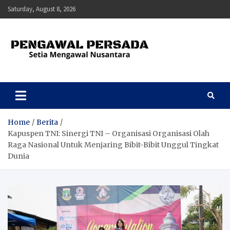
Skip
Saturday, August 8, 2026
to
content
Pengawal Persada
Setia Mengawal Nusantara
Home
Berita
Kapuspen TNI: Sinergi TNI – Organisasi Organisasi Olah
Raga Nasional Untuk Menjaring Bibit-Bibit Unggul Tingkat
Dunia