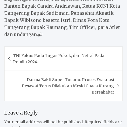
Banten B
apak
Candra Andriawan, Ketua KONI
K
ota
Tangerang B
apak
Sudirman, Penasehat Akuatik
B
apak
Wibisono beserta Istri, Dinas Pora
K
ota
Tangerang B
apak
Kaunang, Tim Officer,
p
ara Atlet
dan undangan.@
Post
TNI Fokus Pada Tugas Pokok, dan Netral Pada
navigation
Pemilu 2024
Darma Bakti Super Tucano: Proses Evakuasi
Pesawat Terus Dilakukan Meski Cuaca Kurang
Bersahabat
Leave a Reply
Your email address will not be published.
Required fields are