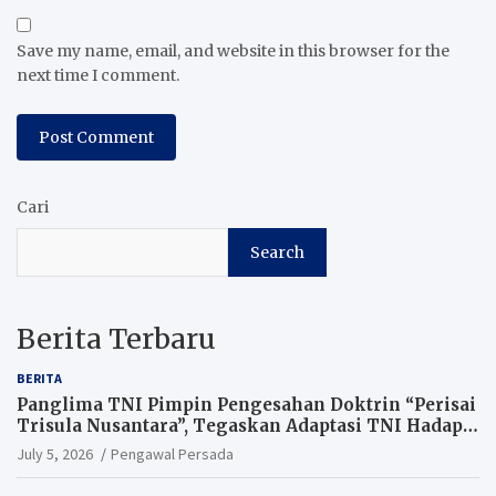
Save my name, email, and website in this browser for the
next time I comment.
Cari
Search
Berita Terbaru
BERITA
Panglima TNI Pimpin Pengesahan Doktrin “Perisai
Trisula Nusantara”, Tegaskan Adaptasi TNI Hadapi
Perang Modern
July 5, 2026
Pengawal Persada