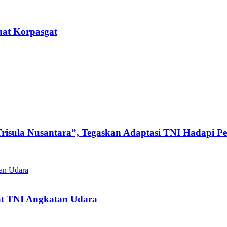
uat Korpasgat
Trisula Nusantara”, Tegaskan Adaptasi TNI Hadapi 
at TNI Angkatan Udara