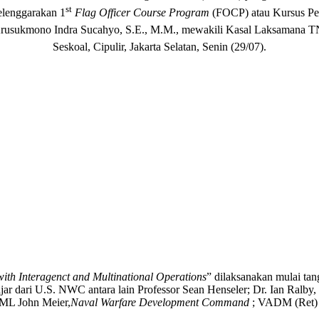
st
elenggarakan 1
Flag Officer Course Program
(FOCP) atau Kursus Per
sukmono Indra Sucahyo, S.E., M.M., mewakili Kasal Laksamana TNI
Seskoal, Cipulir, Jakarta Selatan, Senin (29/07).
with Interagenct and Multinational Operations
” dilaksanakan mulai tang
ar dari U.S. NWC antara lain Professor Sean Henseler; Dr. Ian Ralb
ML John Meier,
Naval Warfare Development Command
; VADM (Ret) S