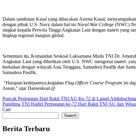
Dalam sambutan Kasal yang dibacakan Asrena Kasal, menyampaikan b
dengan pihak U.S. Navy dalam hal ini
Naval War College
(NWC)
Ne
singkat kepada Perwira Tinggi Angkatan Laut dengan materi yang sang
lingkup regional maupun global.
Sementara itu, Komandan Seskoal Laksamana Muda TNI Dr. Amarulla
Angkatan Laut yang diberikan oleh U.S. NWC mengenai materi yang 
berkaitan dengan wilayah Asia Tenggara, Samudera Pasifik dan Samuder
Samudera Pasifik.
“Harapan kedepannya,kegiatan
Flag Officer Course Program
ini da
Asean,” ujar Danseskoal.@
Post
Puncak Peringatan Hari Bakti TNI AU Ke-72 di Lanud Abdulrachma
Panglima TNI Hadiri Peringatan ke-72 Hari Bakti TNI AU dan Wisu
navigation
Cari
Search
Berita Terbaru