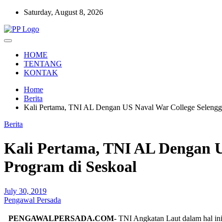
Skip
Saturday, August 8, 2026
to
content
Setia Mengawal Nusantara
Pengawal Persada
HOME
TENTANG
KONTAK
Home
Berita
Kali Pertama, TNI AL Dengan US Naval War College Selengga
Berita
Kali Pertama, TNI AL Dengan U
Program di Seskoal
July 30, 2019
Pengawal Persada
PENGAWALPERSADA.COM-
TNI Angkatan Laut dalam hal in