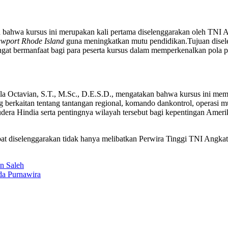
ahwa kursus ini merupakan kali pertama diselenggarakan oleh TNI A
wport Rhode Island
guna meningkatkan mutu pendidikan.Tujuan disel
at bermanfaat bagi para peserta kursus dalam memperkenalkan pola piki
 Octavian, S.T., M.Sc., D.E.S.D., mengatakan bahwa kursus ini mem
berkaitan tentang tantangan regional, komando dan
k
ontrol, operasi 
a Hindia serta pentingnya wilayah tersebut bagi kepentingan Amerika. 
pat diselenggarakan tidak hanya melibatkan Perwira Tinggi TNI Angkat
n Saleh
da Purnawira