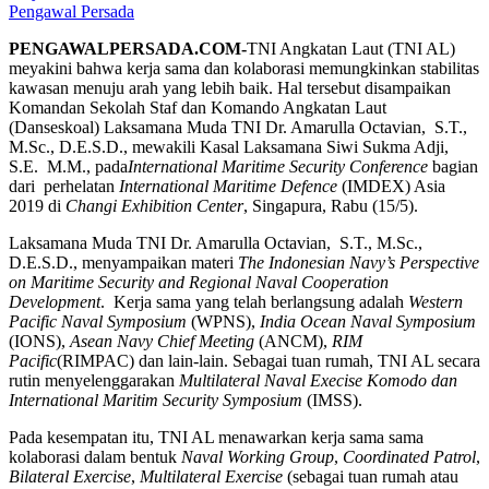
Pengawal Persada
PENGAWALPERSADA.COM-
TNI Angkatan Laut (TNI AL)
meyakini bahwa kerja sama dan kolaborasi memungkinkan stabilitas
kawasan menuju arah yang lebih baik. Hal tersebut disampaikan
Komandan Sekolah Staf dan Komando Angkatan Laut
(Danseskoal) Laksamana Muda TNI Dr. Amarulla Octavian, S.T.,
M.Sc., D.E.S.D., mewakili Kasal Laksamana Siwi Sukma Adji,
S.E. M.M., pada
International Maritime Security Conference
bagian
dari perhelatan
International Maritime Defence
(IMDEX) Asia
2019 di
Changi Exhibition Center
, Singapura, Rabu (15/5).
Laksamana Muda TNI Dr. Amarulla Octavian, S.T., M.Sc.,
D.E.S.D., menyampaikan materi
The Indonesian Navy’s Perspective
on Maritime Security and Regional Naval Cooperation
Development
. Kerja sama yang telah berlangsung adalah
Western
Pacific Naval Symposium
(WPNS),
India Ocean Naval Symposium
(IONS),
Asean Navy Chief Meeting
(ANCM),
RIM
Pacific
(RIMPAC) dan lain-lain. Sebagai tuan rumah, TNI AL secara
rutin menyelenggarakan
Multilateral Naval Execise Komodo dan
International Maritim Security Symposium
(IMSS).
Pada kesempatan itu, TNI AL menawarkan kerja sama sama
kolaborasi dalam bentuk
Naval Working Group
,
Coordinated Patrol
,
Bilateral Exercise
,
Multilateral Exercise
(sebagai tuan rumah atau