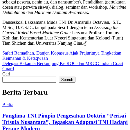
sebagai peserta, peninjau, dan narasumber), Pendidikan (pertukaran
dosen atau perwira siswa), dialog, seminar dan workshop,
Maritime
Delimitation
dan
Maritime Domain Awareness
.
Danseskoal Laksamana Muda TNI Dr. Amarulla Octavian, S.T.,
M.Sc., D.E.S.D., tampil pada Sesi 1 dengan tema
Assessing the
Current Ruled Based Maritime Order
bersama Profesor Tommy
Koh dari Kementerian Luar Negeri Singapura dan Kolonel (Purn)
Tian Shichen dari Universitas Nanjing Cina.@
Post
Safari Ramadhan, Danjen Kopassus Ajak Prajuritnya Tingkatkan
Keimanan & Ketaqwaan
navigation
Delegasi Bakamla Berkunjung Ke ROC dan MRCC Indian Coast
Guard
Cari
Search
Berita Terbaru
Berita
Panglima TNI Pimpin Pengesahan Doktrin “Perisai
Trisula Nusantara”, Tegaskan Adaptasi TNI Hadapi
Perang Modern