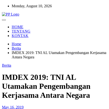
Skip
Monday, August 10, 2026
to
content
Setia Mengawal Nusantara
Pengawal Persada
HOME
TENTANG
KONTAK
Home
Berita
IMDEX 2019: TNI AL Utamakan Pengembangan Kerjasama
Antara Negara
Berita
IMDEX 2019: TNI AL
Utamakan Pengembangan
Kerjasama Antara Negara
May 16, 2019