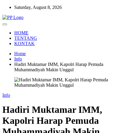
Skip
Saturday, August 8, 2026
to
content
Setia Mengawal Nusantara
Pengawal Persada
HOME
TENTANG
KONTAK
Home
Info
Hadiri Muktamar IMM, Kapolri Harap Pemuda
Muhammadiyah Makin Unggul
Info
Hadiri Muktamar IMM,
Kapolri Harap Pemuda
Muhammadiyah Makin