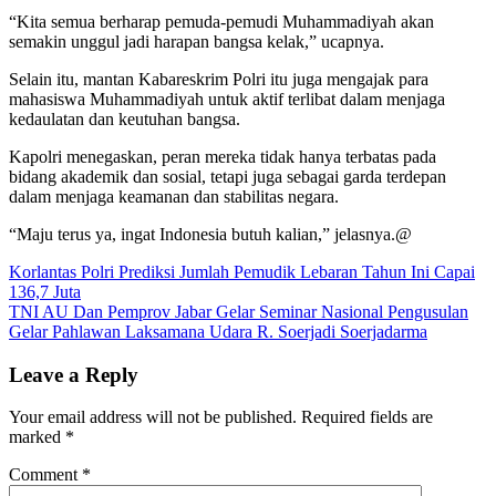
“Kita semua berharap pemuda-pemudi Muhammadiyah akan
semakin unggul jadi harapan bangsa kelak,” ucapnya.
Selain itu, mantan Kabareskrim Polri itu juga mengajak para
mahasiswa Muhammadiyah untuk aktif terlibat dalam menjaga
kedaulatan dan keutuhan bangsa.
Kapolri menegaskan, peran mereka tidak hanya terbatas pada
bidang akademik dan sosial, tetapi juga sebagai garda terdepan
dalam menjaga keamanan dan stabilitas negara.
“Maju terus ya, ingat Indonesia butuh kalian,” jelasnya.@
Post
Korlantas Polri Prediksi Jumlah Pemudik Lebaran Tahun Ini Capai
136,7 Juta
navigation
TNI AU Dan Pemprov Jabar Gelar Seminar Nasional Pengusulan
Gelar Pahlawan Laksamana Udara R. Soerjadi Soerjadarma
Leave a Reply
Your email address will not be published.
Required fields are
marked
*
Comment
*