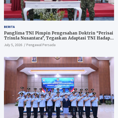
BERITA
Panglima TNI Pimpin Pengesahan Doktrin “Perisai
Trisula Nusantara”, Tegaskan Adaptasi TNI Hadapi
Perang Modern
July 5, 2026
Pengawal Persada