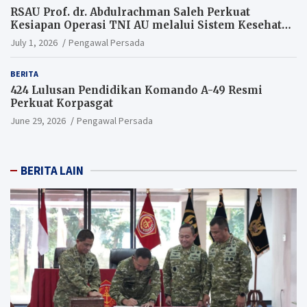
RSAU Prof. dr. Abdulrachman Saleh Perkuat
Kesiapan Operasi TNI AU melalui Sistem Kesehatan
Andal
July 1, 2026
Pengawal Persada
BERITA
424 Lulusan Pendidikan Komando A-49 Resmi
Perkuat Korpasgat
June 29, 2026
Pengawal Persada
BERITA LAIN