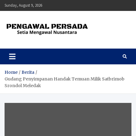
Skip
Sunday, August 9, 2026
to
content
Pengawal Persada
Setia Mengawal Nusantara
Home
Berita
Gudang Penyimpanan Handak Temuan Milik Satbrimob
Srondol Meledak