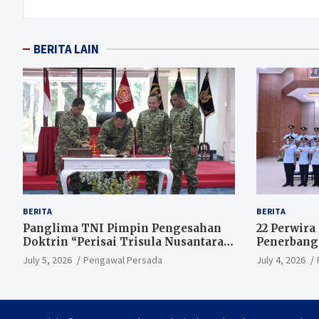
BERITA LAIN
BERITA
BERITA
Panglima TNI Pimpin Pengesahan
22 Perwira
Doktrin “Perisai Trisula Nusantara”,
Penerbang
Tegaskan Adaptasi TNI Hadapi
Udara
July 5, 2026
Pengawal Persada
July 4, 2026
Perang Modern