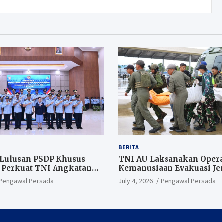
BERITA
 Lulusan PSDP Khusus
TNI AU Laksanakan Opera
 Perkuat TNI Angkatan
Kemanusiaan Evakuasi Jen
PT AMA Air
Pengawal Persada
July 4, 2026
Pengawal Persada