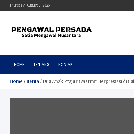
Skip
Thursday, August 6, 2026
to
content
Pengawal Persada
Setia Mengawal Nusantara
HOME
TENTANG
KONTAK
Home
Berita
Dua Anak Prajurit Marinir Berprestasi di C