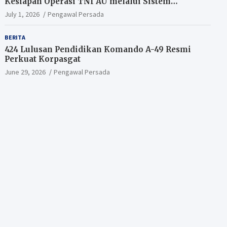
Kesiapan Operasi TNI AU melalui Sistem
Kesehatan Andal
July 1, 2026
Pengawal Persada
BERITA
424 Lulusan Pendidikan Komando A-49 Resmi
Perkuat Korpasgat
June 29, 2026
Pengawal Persada