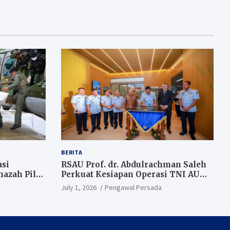
BERITA
si
RSAU Prof. dr. Abdulrachman Saleh
azah Pilot
Perkuat Kesiapan Operasi TNI AU
melalui Sistem Kesehatan Andal
July 1, 2026
Pengawal Persada