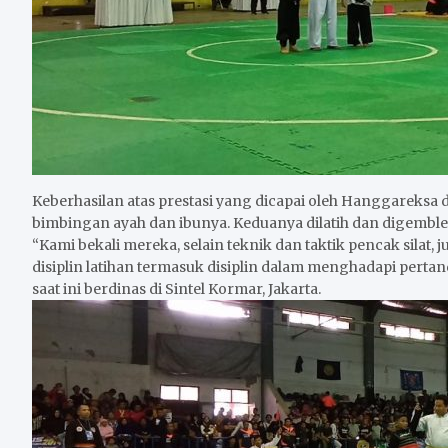
Keberhasilan atas prestasi yang dicapai oleh Hanggareksa d
bimbingan ayah dan ibunya. Keduanya dilatih dan digembleng
“Kami bekali mereka, selain teknik dan taktik pencak silat, ju
disiplin latihan termasuk disiplin dalam menghadapi perta
saat ini berdinas di Sintel Kormar, Jakarta.