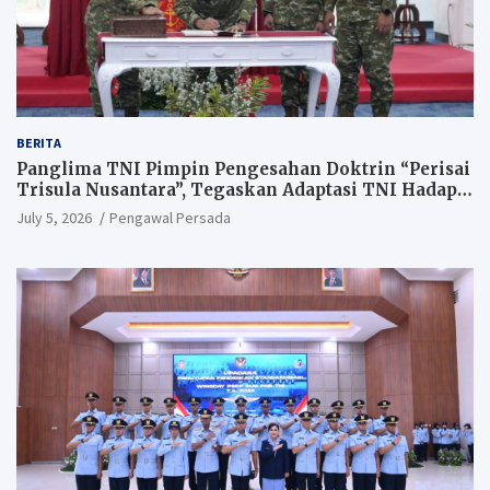
BERITA
Panglima TNI Pimpin Pengesahan Doktrin “Perisai
Trisula Nusantara”, Tegaskan Adaptasi TNI Hadapi
Perang Modern
July 5, 2026
Pengawal Persada