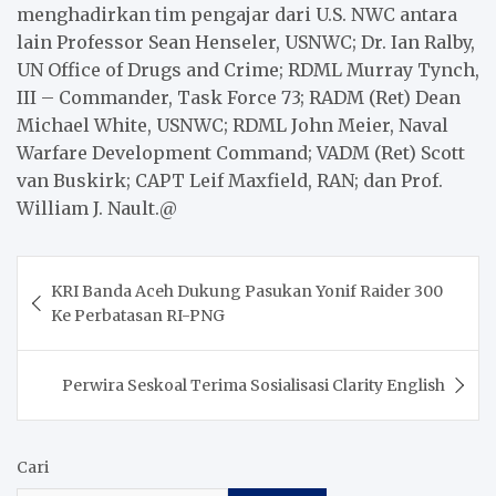
menghadirkan tim pengajar dari U.S. NWC antara
lain
Professor Sean Henseler, USNWC; Dr. Ian Ralby,
UN Office of Drugs and Crime; RDML Murray Tynch,
III – Commander, Task Force 73; RADM (Ret) Dean
Michael White, USNWC; RDML John Meier, Naval
Warfare Development Command; VADM (Ret) Scott
van Buskirk; CAPT Leif Maxfield, RAN; dan Prof.
William J. Nault.@
Post
KRI Banda Aceh Dukung Pasukan Yonif Raider 300
navigation
Ke Perbatasan RI-PNG
Perwira Seskoal Terima Sosialisasi Clarity English
Cari