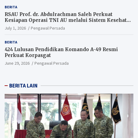
BERITA
RSAU Prof. dr. Abdulrachman Saleh Perkuat
Kesiapan Operasi TNI AU melalui Sistem Kesehatan
Andal
July 1, 2026
Pengawal Persada
BERITA
424 Lulusan Pendidikan Komando A-49 Resmi
Perkuat Korpasgat
June 29, 2026
Pengawal Persada
BERITA LAIN