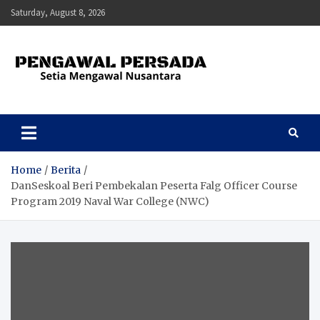
Skip
Saturday, August 8, 2026
to
content
Pengawal Persada
Setia Mengawal Nusantara
Home
Berita
DanSeskoal Beri Pembekalan Peserta Falg Officer Course
Program 2019 Naval War College (NWC)