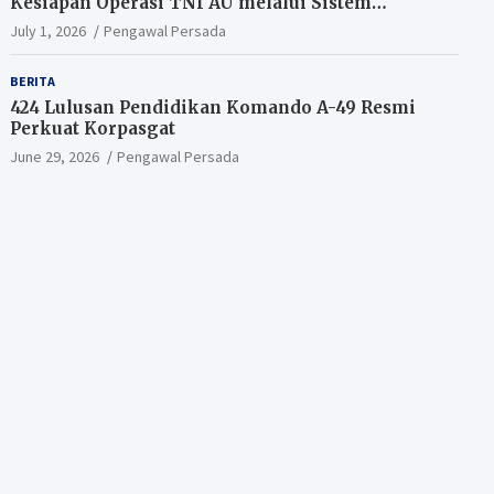
Kesiapan Operasi TNI AU melalui Sistem
Kesehatan Andal
July 1, 2026
Pengawal Persada
BERITA
424 Lulusan Pendidikan Komando A-49 Resmi
Perkuat Korpasgat
June 29, 2026
Pengawal Persada