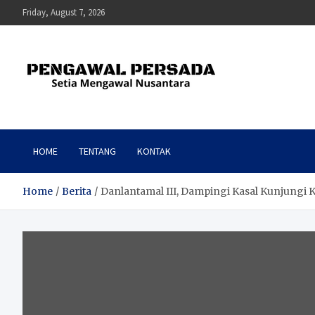
Skip
Friday, August 7, 2026
to
content
Pengawal Persada
Setia Mengawal Nusantara
HOME
TENTANG
KONTAK
Home
Berita
Danlantamal III, Dampingi Kasal Kunjungi 