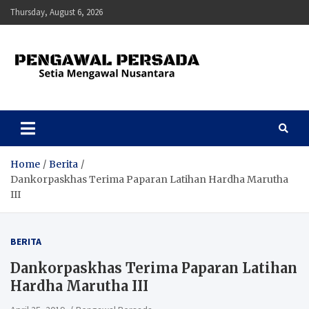
Skip
Thursday, August 6, 2026
to
content
Pengawal Persada
Setia Mengawal Nusantara
Home
Berita
Dankorpaskhas Terima Paparan Latihan Hardha Marutha
III
BERITA
Dankorpaskhas Terima Paparan Latihan
Hardha Marutha III