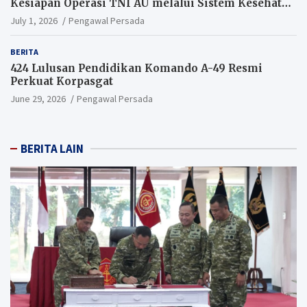
Kesiapan Operasi TNI AU melalui Sistem Kesehatan
Andal
July 1, 2026
Pengawal Persada
BERITA
424 Lulusan Pendidikan Komando A-49 Resmi
Perkuat Korpasgat
June 29, 2026
Pengawal Persada
BERITA LAIN