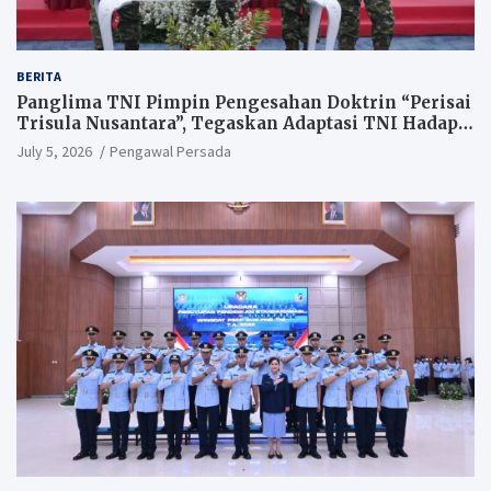
BERITA
Panglima TNI Pimpin Pengesahan Doktrin “Perisai
Trisula Nusantara”, Tegaskan Adaptasi TNI Hadapi
Perang Modern
July 5, 2026
Pengawal Persada