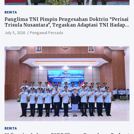
BERITA
Panglima TNI Pimpin Pengesahan Doktrin “Perisai
Trisula Nusantara”, Tegaskan Adaptasi TNI Hadapi
Perang Modern
July 5, 2026
Pengawal Persada
BERITA