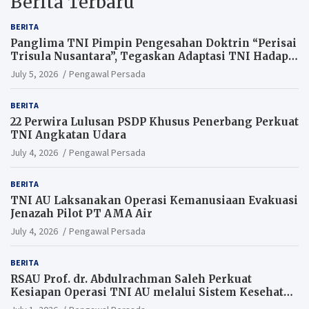
Berita Terbaru
BERITA
Panglima TNI Pimpin Pengesahan Doktrin “Perisai
Trisula Nusantara”, Tegaskan Adaptasi TNI Hadapi
Perang Modern
July 5, 2026
Pengawal Persada
BERITA
22 Perwira Lulusan PSDP Khusus Penerbang Perkuat
TNI Angkatan Udara
July 4, 2026
Pengawal Persada
BERITA
TNI AU Laksanakan Operasi Kemanusiaan Evakuasi
Jenazah Pilot PT AMA Air
July 4, 2026
Pengawal Persada
BERITA
RSAU Prof. dr. Abdulrachman Saleh Perkuat
Kesiapan Operasi TNI AU melalui Sistem Kesehatan
Andal