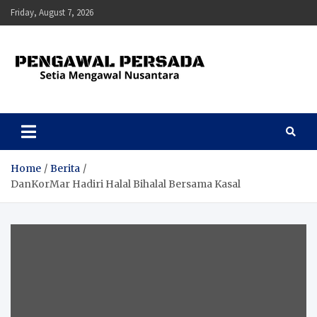
Skip
Friday, August 7, 2026
to
content
Pengawal Persada
Setia Mengawal Nusantara
Home
Berita
DanKorMar Hadiri Halal Bihalal Bersama Kasal