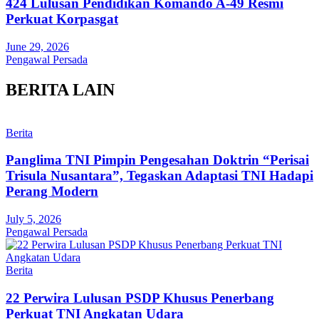
424 Lulusan Pendidikan Komando A-49 Resmi
Perkuat Korpasgat
June 29, 2026
Pengawal Persada
BERITA LAIN
Berita
Panglima TNI Pimpin Pengesahan Doktrin “Perisai
Trisula Nusantara”, Tegaskan Adaptasi TNI Hadapi
Perang Modern
July 5, 2026
Pengawal Persada
Berita
22 Perwira Lulusan PSDP Khusus Penerbang
Perkuat TNI Angkatan Udara