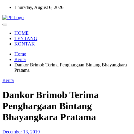
Skip
Thursday, August 6, 2026
to
content
Setia Mengawal Nusantara
Pengawal Persada
HOME
TENTANG
KONTAK
Home
Berita
Dankor Brimob Terima Penghargaan Bintang Bhayangkara
Pratama
Berita
Dankor Brimob Terima
Penghargaan Bintang
Bhayangkara Pratama
December 13, 2019