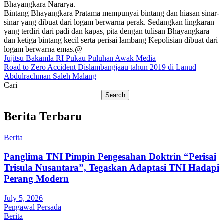
Bhayangkara Nararya.
Bintang Bhayangkara Pratama mempunyai bintang dan hiasan sinar-
sinar yang dibuat dari logam berwarna perak. Sedangkan lingkaran
yang terdiri dari padi dan kapas, pita dengan tulisan Bhayangkara
dan ketiga bintang kecil serta perisai lambang Kepolisian dibuat dari
logam berwarna emas.@
Post
Jujitsu Bakamla RI Pukau Puluhan Awak Media
Road to Zero Accident Dislambangjaau tahun 2019 di Lanud
navigation
Abdulrachman Saleh Malang
Cari
Search
Berita Terbaru
Berita
Panglima TNI Pimpin Pengesahan Doktrin “Perisai
Trisula Nusantara”, Tegaskan Adaptasi TNI Hadapi
Perang Modern
July 5, 2026
Pengawal Persada
Berita