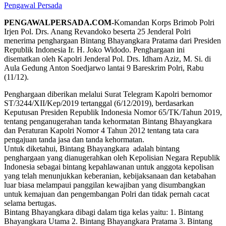
Pengawal Persada
PENGAWALPERSADA.COM-
Komandan Korps Brimob Polri
Irjen Pol. Drs. Anang Revandoko beserta 25 Jenderal Polri
menerima penghargaan Bintang Bhayangkara Pratama dari Presiden
Republik Indonesia Ir. H. Joko Widodo. Penghargaan ini
disematkan oleh Kapolri Jenderal Pol. Drs. Idham Aziz, M. Si. di
Aula Gedung Anton Soedjarwo lantai 9 Bareskrim Polri, Rabu
(11/12).
Penghargaan diberikan melalui Surat Telegram Kapolri bernomor
ST/3244/XII/Kep/2019 tertanggal (6/12/2019), berdasarkan
Keputusan Presiden Republik Indonesia Nomor 65/TK/Tahun 2019,
tentang penganugerahan tanda kehormatan Bintang Bhayangkara
dan Peraturan Kapolri Nomor 4 Tahun 2012 tentang tata cara
pengajuan tanda jasa dan tanda kehormatan.
Untuk diketahui, Bintang Bhayangkara adalah bintang
penghargaan yang dianugerahkan oleh Kepolisian Negara Republik
Indonesia sebagai bintang kepahlawanan untuk anggota kepolisan
yang telah menunjukkan keberanian, kebijaksanaan dan ketabahan
luar biasa melampaui panggilan kewajiban yang disumbangkan
untuk kemajuan dan pengembangan Polri dan tidak pernah cacat
selama bertugas.
Bintang Bhayangkara dibagi dalam tiga kelas yaitu: 1. Bintang
Bhayangkara Utama 2. Bintang Bhayangkara Pratama 3. Bintang