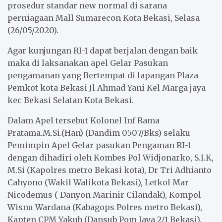
prosedur standar new normal di sarana
perniagaan Mall Sumarecon Kota Bekasi, Selasa
(26/05/2020).
Agar kunjungan RI-1 dapat berjalan dengan baik
maka di laksanakan apel Gelar Pasukan
pengamanan yang Bertempat di lapangan Plaza
Pemkot kota Bekasi Jl Ahmad Yani Kel Marga jaya
kec Bekasi Selatan Kota Bekasi.
Dalam Apel tersebut Kolonel Inf Rama
Pratama.M.Si.(Han) (Dandim 0507/Bks) selaku
Pemimpin Apel Gelar pasukan Pengaman RI-1
dengan dihadiri oleh Kombes Pol Widjonarko, S.I.K,
M.Si (Kapolres metro Bekasi kota), Dr Tri Adhianto
Cahyono (Wakil Walikota Bekasi), Letkol Mar
Nicodemus ( Danyon Marinir Cilandak), Kompol
Wisnu Wardana (Kabagops Polres metro Bekasi),
Kapten CPM Yakub (Dansub Pom Jaya 2/1 Bekasi),