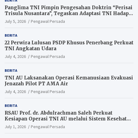
BERITA
Panglima TNI Pimpin Pengesahan Doktrin “Perisai
Trisula Nusantara”, Tegaskan Adaptasi TNI Hadapi
Perang Modern
July 5, 2026
Pengawal Persada
BERITA
22 Perwira Lulusan PSDP Khusus Penerbang Perkuat
TNI Angkatan Udara
July 4, 2026
Pengawal Persada
BERITA
TNI AU Laksanakan Operasi Kemanusiaan Evakuasi
Jenazah Pilot PT AMA Air
July 4, 2026
Pengawal Persada
BERITA
RSAU Prof. dr. Abdulrachman Saleh Perkuat
Kesiapan Operasi TNI AU melalui Sistem Kesehatan
Andal
July 1, 2026
Pengawal Persada