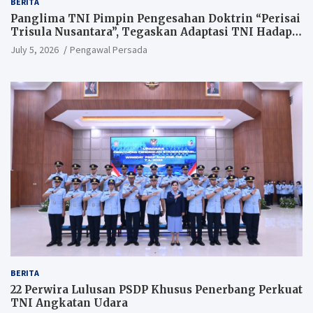
BERITA
Panglima TNI Pimpin Pengesahan Doktrin “Perisai
Trisula Nusantara”, Tegaskan Adaptasi TNI Hadapi
Perang Modern
July 5, 2026
Pengawal Persada
BERITA
22 Perwira Lulusan PSDP Khusus Penerbang Perkuat
TNI Angkatan Udara