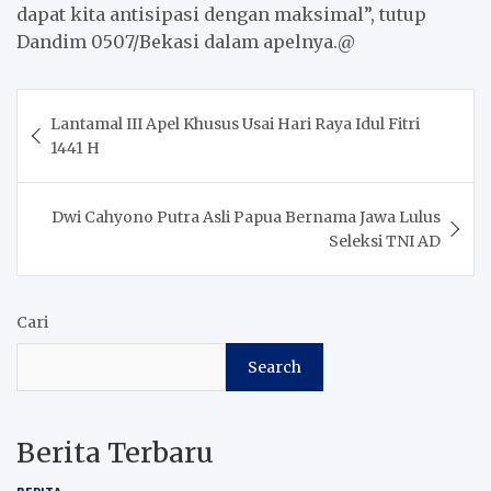
dapat kita antisipasi dengan maksimal”, tutup
Dandim 0507/Bekasi dalam apelnya.@
Post
Lantamal III Apel Khusus Usai Hari Raya Idul Fitri
navigation
1441 H
Dwi Cahyono Putra Asli Papua Bernama Jawa Lulus
Seleksi TNI AD
Cari
Search
Berita Terbaru