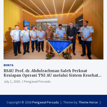
BERITA
RSAU Prof. dr. Abdulrachman Saleh Perkuat
Kesiapan Operasi TNI AU melalui Sistem Kesehatan
Andal
July 1, 2026
Pengawal Persada
Copyright © 2026
Pengawal Persada
Theme by:
Theme Horse