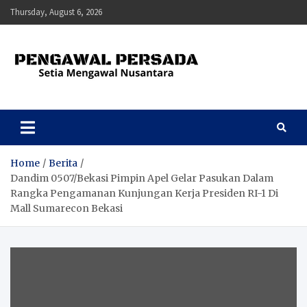
Skip
Thursday, August 6, 2026
to
content
Pengawal Persada
Setia Mengawal Nusantara
Home
Berita
Dandim 0507/Bekasi Pimpin Apel Gelar Pasukan Dalam
Rangka Pengamanan Kunjungan Kerja Presiden RI-1 Di
Mall Sumarecon Bekasi