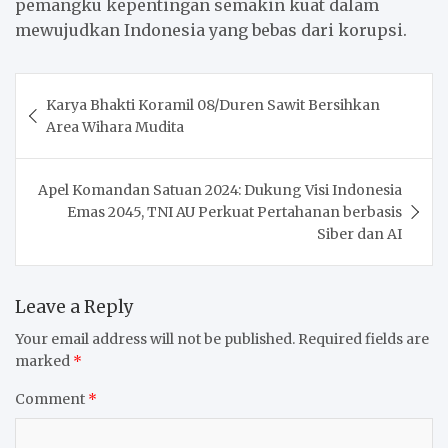
pemangku kepentingan semakin kuat dalam
mewujudkan Indonesia yang bebas dari korupsi.
Post
Karya Bhakti Koramil 08/Duren Sawit Bersihkan
navigation
Area Wihara Mudita
Apel Komandan Satuan 2024: Dukung Visi Indonesia
Emas 2045, TNI AU Perkuat Pertahanan berbasis
Siber dan AI
Leave a Reply
Your email address will not be published.
Required fields are
marked
*
Comment
*