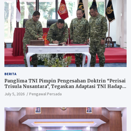
BERITA
Panglima TNI Pimpin Pengesahan Doktrin “Perisai
Trisula Nusantara”, Tegaskan Adaptasi TNI Hadapi
Perang Modern
July 5, 2026
Pengawal Persada