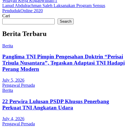
Wilayah Kerja Kogabwilhan-1
navigation
Lanud Abdulrachman Saleh Laksanakan Program Sensus
PendudukOnline 2020
Cari
Search
Berita Terbaru
Berita
Panglima TNI Pimpin Pengesahan Doktrin “Perisai
Trisula Nusantara”, Tegaskan Adaptasi TNI Hadapi
Perang Modern
July 5, 2026
Pengawal Persada
Berita
22 Perwira Lulusan PSDP Khusus Penerbang
Perkuat TNI Angkatan Udara
July 4, 2026
Pengawal Persada