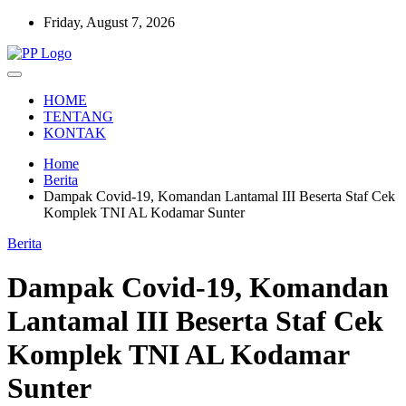
Skip
Friday, August 7, 2026
to
content
Setia Mengawal Nusantara
Pengawal Persada
HOME
TENTANG
KONTAK
Home
Berita
Dampak Covid-19, Komandan Lantamal III Beserta Staf Cek
Komplek TNI AL Kodamar Sunter
Berita
Dampak Covid-19, Komandan
Lantamal III Beserta Staf Cek
Komplek TNI AL Kodamar
Sunter