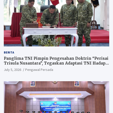
BERITA
Panglima TNI Pimpin Pengesahan Doktrin “Perisai
Trisula Nusantara”, Tegaskan Adaptasi TNI Hadapi
Perang Modern
July 5, 2026
Pengawal Persada