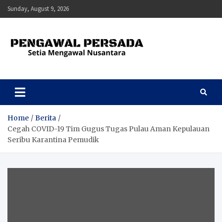
Skip
Sunday, August 9, 2026
to
content
Pengawal Persada
Setia Mengawal Nusantara
Home
Berita
Cegah COVID-19 Tim Gugus Tugas Pulau Aman Kepulauan
Seribu Karantina Pemudik