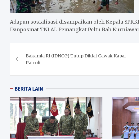
Adapun sosialisasi disampaikan oleh Kepala SPK
Danposmat TNI AL Pemangkat Peltu Bah Kurniawa
Post
Bakamla RI (IDNCG) Tutup Diklat Cawak Kapal
navigation
Patroli
BERITA LAIN