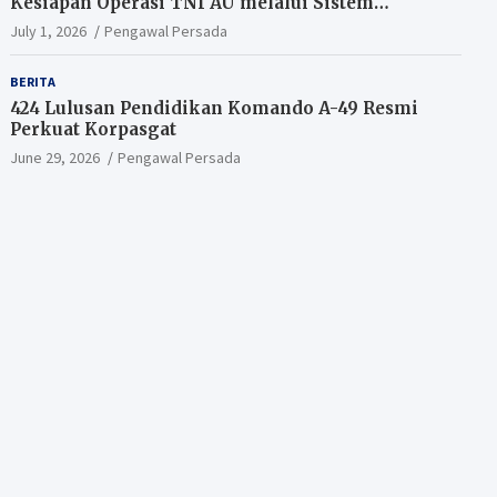
Kesiapan Operasi TNI AU melalui Sistem
Kesehatan Andal
July 1, 2026
Pengawal Persada
BERITA
424 Lulusan Pendidikan Komando A-49 Resmi
Perkuat Korpasgat
June 29, 2026
Pengawal Persada