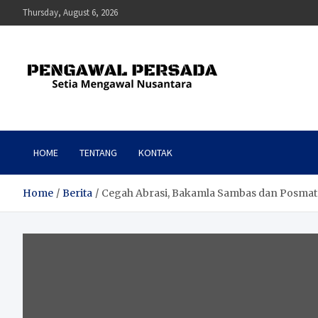
Skip
Thursday, August 6, 2026
to
content
Pengawal Persada
Setia Mengawal Nusantara
HOME
TENTANG
KONTAK
Home
Berita
Cegah Abrasi, Bakamla Sambas dan Posm