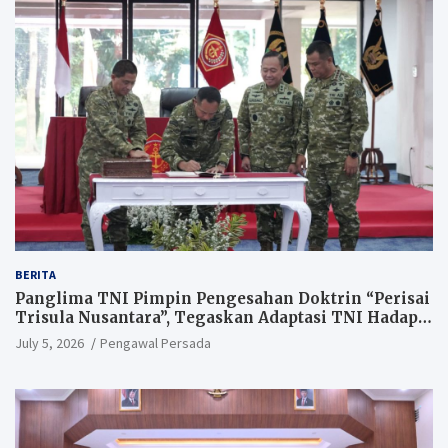
BERITA
Panglima TNI Pimpin Pengesahan Doktrin “Perisai
Trisula Nusantara”, Tegaskan Adaptasi TNI Hadapi
Perang Modern
July 5, 2026
Pengawal Persada