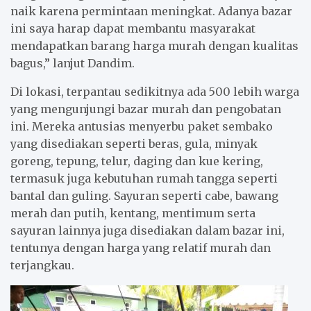
naik karena permintaan meningkat. Adanya bazar
ini saya harap dapat membantu masyarakat
mendapatkan barang harga murah dengan kualitas
bagus,” lanjut Dandim.
Di lokasi, terpantau sedikitnya ada 500 lebih warga
yang mengunjungi bazar murah dan pengobatan
ini. Mereka antusias menyerbu paket sembako
yang disediakan seperti beras, gula, minyak
goreng, tepung, telur, daging dan kue kering,
termasuk juga kebutuhan rumah tangga seperti
bantal dan guling. Sayuran seperti cabe, bawang
merah dan putih, kentang, mentimum serta
sayuran lainnya juga disediakan dalam bazar ini,
tentunya dengan harga yang relatif murah dan
terjangkau.