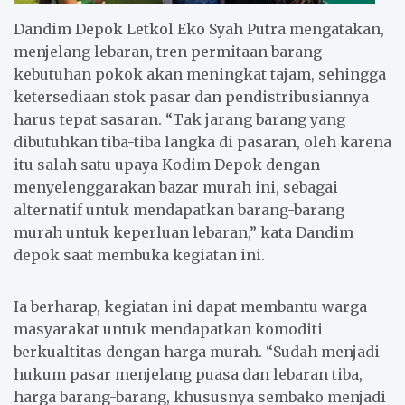
Dandim Depok Letkol Eko Syah Putra mengatakan,
menjelang lebaran, tren permitaan barang
kebutuhan pokok akan meningkat tajam, sehingga
ketersediaan stok pasar dan pendistribusiannya
harus tepat sasaran. “Tak jarang barang yang
dibutuhkan tiba-tiba langka di pasaran, oleh karena
itu salah satu upaya Kodim Depok dengan
menyelenggarakan bazar murah ini, sebagai
alternatif untuk mendapatkan barang-barang
murah untuk keperluan lebaran,” kata Dandim
depok saat membuka kegiatan ini.
Ia berharap, kegiatan ini dapat membantu warga
masyarakat untuk mendapatkan komoditi
berkualtitas dengan harga murah. “Sudah menjadi
hukum pasar menjelang puasa dan lebaran tiba,
harga barang-barang, khususnya sembako menjadi