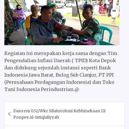
Kegiatan ini merupakan kerja sama dengan Tim
Pengendalian Inflasi Daerah ( TPID) Kota Depok
dan didukung sejumlah instansi seperti Bank
Indonesia Jawa Barat, Bulog Sub Cianjur, PT PPI
(Perusahaan Perdagangan Indonesia) dan Toko
Tani Indonesia Perindustrian.@
Post
Danrem 052/Wkr Silaturohmi Kebhinekaan Di
navigation
Ponpes Al-Istiqlaliyyah