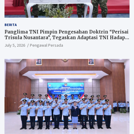
BERITA
Panglima TNI Pimpin Pengesahan Doktrin “Perisai
Trisula Nusantara”, Tegaskan Adaptasi TNI Hadapi
Perang Modern
July 5, 2026
Pengawal Persada