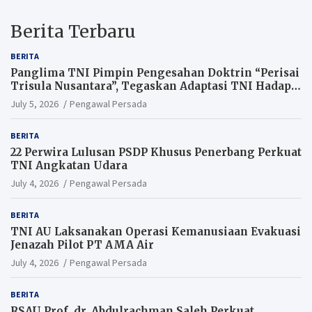
Berita Terbaru
BERITA
Panglima TNI Pimpin Pengesahan Doktrin “Perisai
Trisula Nusantara”, Tegaskan Adaptasi TNI Hadapi
Perang Modern
July 5, 2026
Pengawal Persada
BERITA
22 Perwira Lulusan PSDP Khusus Penerbang Perkuat
TNI Angkatan Udara
July 4, 2026
Pengawal Persada
BERITA
TNI AU Laksanakan Operasi Kemanusiaan Evakuasi
Jenazah Pilot PT AMA Air
July 4, 2026
Pengawal Persada
BERITA
RSAU Prof. dr. Abdulrachman Saleh Perkuat