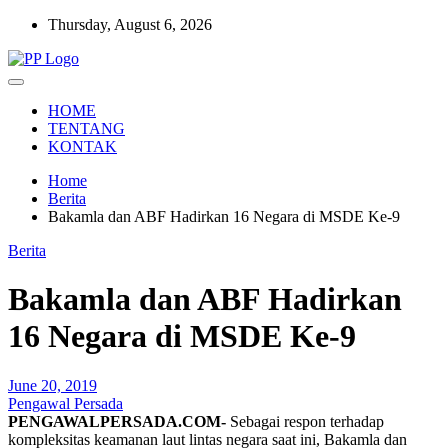
Skip
Thursday, August 6, 2026
to
content
Setia Mengawal Nusantara
Pengawal Persada
HOME
TENTANG
KONTAK
Home
Berita
Bakamla dan ABF Hadirkan 16 Negara di MSDE Ke-9
Berita
Bakamla dan ABF Hadirkan
16 Negara di MSDE Ke-9
June 20, 2019
Pengawal Persada
PENGAWALPERSADA.COM-
Sebagai respon terhadap
kompleksitas keamanan laut lintas negara saat ini, Bakamla dan