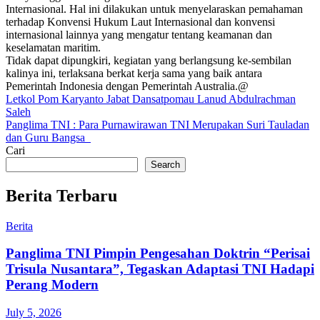
Internasional. Hal ini dilakukan untuk menyelaraskan pemahaman
terhadap Konvensi Hukum Laut Internasional dan konvensi
internasional lainnya yang mengatur tentang keamanan dan
keselamatan maritim.
Tidak dapat dipungkiri, kegiatan yang berlangsung ke-sembilan
kalinya ini, terlaksana berkat kerja sama yang baik antara
Pemerintah Indonesia dengan Pemerintah Australia.@
Post
Letkol Pom Karyanto Jabat Dansatpomau Lanud Abdulrachman
Saleh
navigation
Panglima TNI : Para Purnawirawan TNI Merupakan Suri Tauladan
dan Guru Bangsa
Cari
Search
Berita Terbaru
Berita
Panglima TNI Pimpin Pengesahan Doktrin “Perisai
Trisula Nusantara”, Tegaskan Adaptasi TNI Hadapi
Perang Modern
July 5, 2026