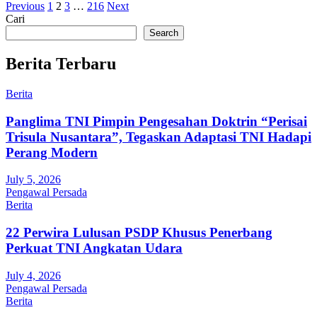
Posts
Previous
1
2
3
…
216
Next
Cari
pagination
Search
Berita Terbaru
Berita
Panglima TNI Pimpin Pengesahan Doktrin “Perisai
Trisula Nusantara”, Tegaskan Adaptasi TNI Hadapi
Perang Modern
July 5, 2026
Pengawal Persada
Berita
22 Perwira Lulusan PSDP Khusus Penerbang
Perkuat TNI Angkatan Udara
July 4, 2026
Pengawal Persada
Berita