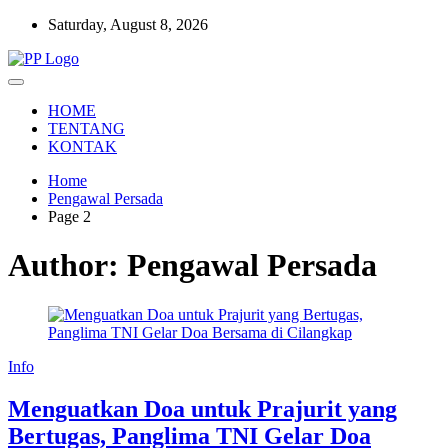
Skip
Saturday, August 8, 2026
to
content
Setia Mengawal Nusantara
Pengawal Persada
HOME
TENTANG
KONTAK
Home
Pengawal Persada
Page 2
Author:
Pengawal Persada
Info
Menguatkan Doa untuk Prajurit yang
Bertugas, Panglima TNI Gelar Doa