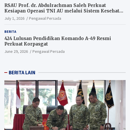
RSAU Prof. dr. Abdulrachman Saleh Perkuat
Kesiapan Operasi TNI AU melalui Sistem Kesehatan
Andal
July 1, 2026
Pengawal Persada
BERITA
424 Lulusan Pendidikan Komando A-49 Resmi
Perkuat Korpasgat
June 29, 2026
Pengawal Persada
BERITA LAIN