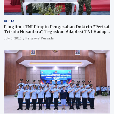
BERITA
Panglima TNI Pimpin Pengesahan Doktrin “Perisai
Trisula Nusantara”, Tegaskan Adaptasi TNI Hadapi
Perang Modern
July 5, 2026
Pengawal Persada