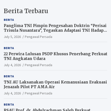
Berita Terbaru
BERITA
Panglima TNI Pimpin Pengesahan Doktrin “Perisai
Trisula Nusantara”, Tegaskan Adaptasi TNI Hadapi
Perang Modern
July 5, 2026
Pengawal Persada
BERITA
22 Perwira Lulusan PSDP Khusus Penerbang Perkuat
TNI Angkatan Udara
July 4, 2026
Pengawal Persada
BERITA
TNI AU Laksanakan Operasi Kemanusiaan Evakuasi
Jenazah Pilot PT AMA Air
July 4, 2026
Pengawal Persada
BERITA
RSAU Prof. dr. Abdulrachman Saleh Perkuat