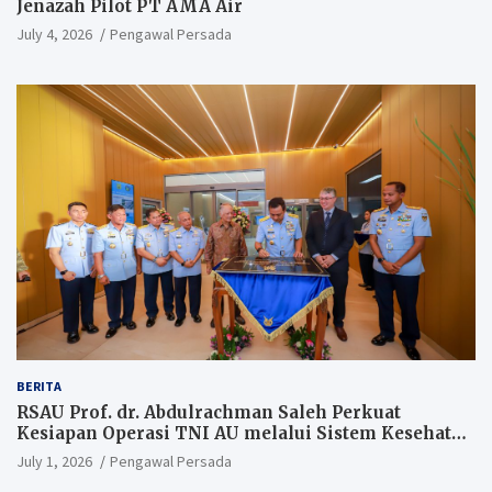
Jenazah Pilot PT AMA Air
July 4, 2026
Pengawal Persada
BERITA
RSAU Prof. dr. Abdulrachman Saleh Perkuat
Kesiapan Operasi TNI AU melalui Sistem Kesehatan
Andal
July 1, 2026
Pengawal Persada