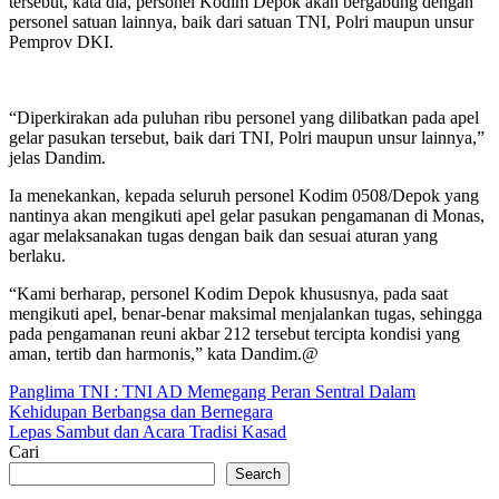
tersebut, kata dia, personel Kodim Depok akan bergabung dengan
personel satuan lainnya, baik dari satuan TNI, Polri maupun unsur
Pemprov DKI.
“Diperkirakan ada puluhan ribu personel yang dilibatkan pada apel
gelar pasukan tersebut, baik dari TNI, Polri maupun unsur lainnya,”
jelas Dandim.
Ia menekankan, kepada seluruh personel Kodim 0508/Depok yang
nantinya akan mengikuti apel gelar pasukan pengamanan di Monas,
agar melaksanakan tugas dengan baik dan sesuai aturan yang
berlaku.
“Kami berharap, personel Kodim Depok khususnya, pada saat
mengikuti apel, benar-benar maksimal menjalankan tugas, sehingga
pada pengamanan reuni akbar 212 tersebut tercipta kondisi yang
aman, tertib dan harmonis,” kata Dandim.@
Post
Panglima TNI : TNI AD Memegang Peran Sentral Dalam
Kehidupan Berbangsa dan Bernegara
navigation
Lepas Sambut dan Acara Tradisi Kasad
Cari
Search