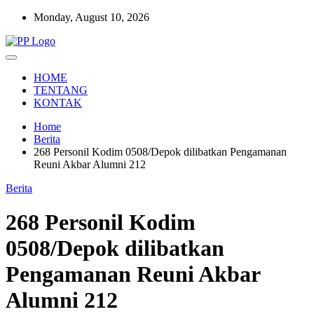
Skip
Monday, August 10, 2026
to
content
Setia Mengawal Nusantara
Pengawal Persada
HOME
TENTANG
KONTAK
Home
Berita
268 Personil Kodim 0508/Depok dilibatkan Pengamanan
Reuni Akbar Alumni 212
Berita
268 Personil Kodim
0508/Depok dilibatkan
Pengamanan Reuni Akbar
Alumni 212